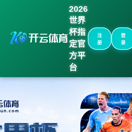
2026
世界
杯指
注
登
定官
册
录
方平
台