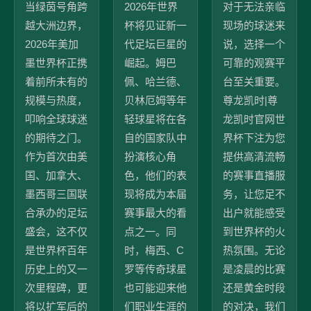
当绿茵号角跨
2026年世界
对于无法亲临
越大洲边界，
杯将见证新一
现场的球迷来
2026年美加
代足坛巨星的
说，选择一个
墨世界杯正携
崛起。姆巴
可靠的观赛平
着前所未有的
佩、哈兰德、
台至关重要。
规模与热度，
贝林厄姆等年
尊龙凯时|尊
叩响全球球迷
轻球星将在各
龙凯时官网世
的期待之门。
自的国家队中
界杯下注为您
作为首次由美
扮演核心角
提供高清流畅
国、加拿大、
色，他们的表
的赛事直播服
墨西哥三国联
现将成为本届
务，让您足不
合承办的足坛
赛事最大的看
出户就能感受
盛会，这不仅
点之一。同
到世界杯的火
是世界杯百年
时，梅西、C
热氛围。无论
历史上的又一
罗等传奇球星
是凌晨的比赛
次里程碑，更
也可能迎来他
还是黄金时段
将以扩军后的
们职业生涯的
的对决，我们