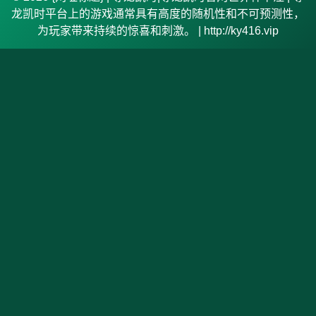
龙凯时平台上的游戏通常具有高度的随机性和不可预测性，
为玩家带来持续的惊喜和刺激。 | http://ky416.vip